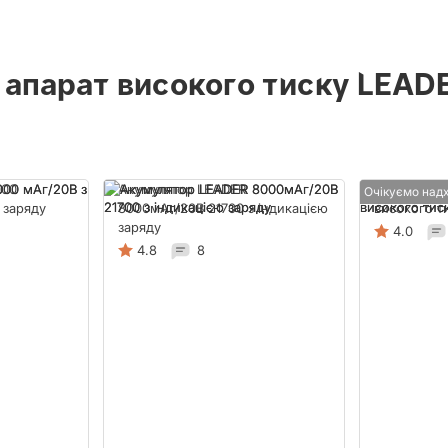
апарат високого тиску LEADE
000
Акумулятор LEADER
Насадка (0
Очікуємо над
 заряду
8000мАг/20В 21700 з індикацією
високого т
заряду
4.0
4.8
8