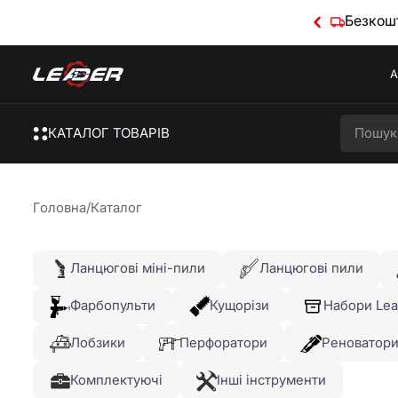
Безкошт
А
КАТАЛОГ ТОВАРІВ
Головна
/
Каталог
Ланцюгові міні-пили
Ланцюгові пили
Фарбопульти
Кущорізи
Набори Lea
Лобзики
Перфоратори
Реноватор
Комплектуючі
Інші інструменти