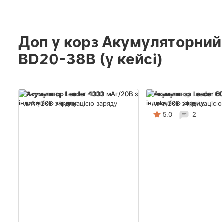
Доп у корз Акумуляторний 
BD20-38B (у кейсі)
Акумулятор Leader 4000
Акумулятор Leader 6
мАг/20В з індикацією заряду
мАг/20В з індикацією
5.0
2