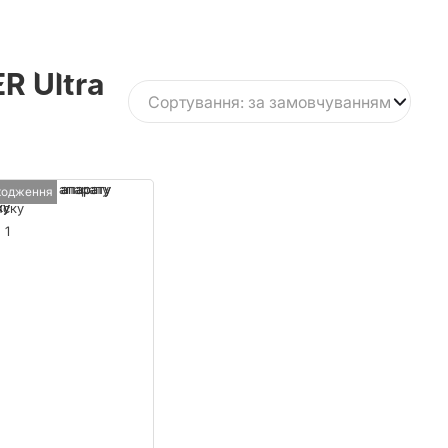
R Ultra
Сортування: за замовчуванням
-45°) для апарату
ходження
иску
1