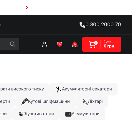
0 800 2000 70
ін
Сума
0
0
0
0 грн
рати високого тиску
Акумуляторні секатори
верти
Кутові шліфмашини
Ліхтарі
ери
Культиватори
Акумулятори