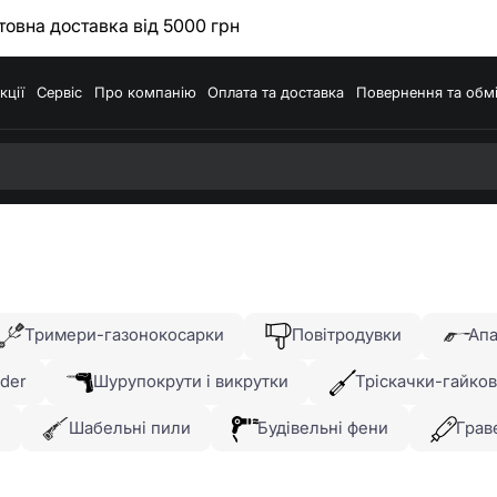
овна доставка від 5000 грн
кції
Сервіс
Про компанію
Оплата та доставка
Повернення та обм
Тримери-газонокосарки
Повітродувки
Апа
der
Шурупокрути і викрутки
Тріскачки-гайко
и
Шабельні пили
Будівельні фени
Грав