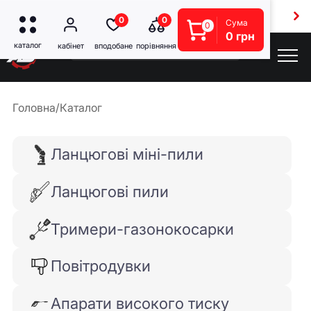
Безкоштовна доставка від 5000 грн
0
0
Сума
0
0 грн
Головна
/
Каталог
Ланцюгові міні-пили
Ланцюгові пили
Тримери-газонокосарки
Повітродувки
Апарати високого тиску