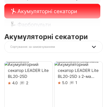
Акумуляторні секатори
Фарбопульти
Акумуляторні секатори
Кущорізи
Сортування: за замовчуванням
Набори Leader
Шурупокрути і викрутки
Акумуляторний
Акумуляторний
секатор LEADER Lite
секатор LEADER Lite
Тріскачки-гайковерти
BL20-25D
BL20-25D з 2-ма
АКБ 2000мАг та ЗП
5.0
1
4.0
2
Кутові шліфмашини
20В/1.0А Wire
Ліхтарі