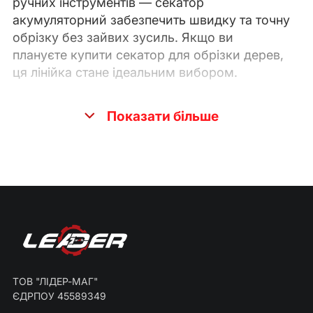
ручних інструментів — секатор
акумуляторний забезпечить швидку та точну
обрізку без зайвих зусиль. Якщо ви
плануєте купити секатор для обрізки дерев,
ця лінійка стане ідеальним вибором.
Чому варто обрати акумуляторні
Показати більше
секатори LEADER-mah?
Потужність у ваших руках: Завдяки
надійному акумулятору 20 В, наш
акумуляторний сікатор легко справляється
з гілками
діаметром до 30 мм
. Це
оптимальне рішення для тих, хто
хоче купити електричний секатор для
регулярних садових робіт без перерв на
підзарядку.
Точність та чистота зрізу: Електросекатор з
ТОВ "ЛІДЕР-МАГ"
ЄДРПОУ 45589349
гострими лезами з високоякісної