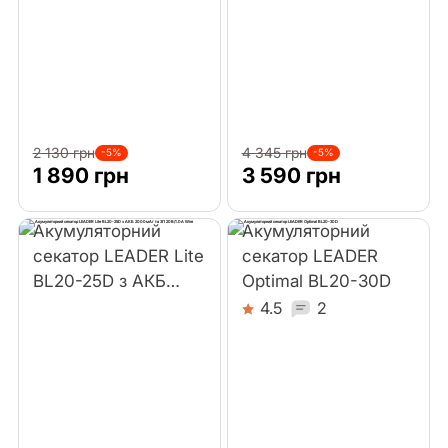
Лобзики
Перфоратори
Реноватори
2 130 грн
4 345 грн
-5%
-5%
1 890 грн
3 590 грн
Шабельні пили
Акумуляторний
Акумуляторний
Будівельні фени
секатор LEADER Lite
секатор LEADER
BL20-25D з АКБ
Optimal BL20-30D
Гравери
2000мАг та ЗП
4.5
2
20В/1.0А Wire
Культиватори
Акумулятори