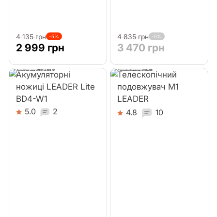
4 135 грн
4 835 грн
-5%
-5%
2 999 грн
3 470 грн
Акумуляторні
Телескопічний
ножиці LEADER Lite
подовжувач M1
BD4-W1
LEADER
5.0
2
4.8
10