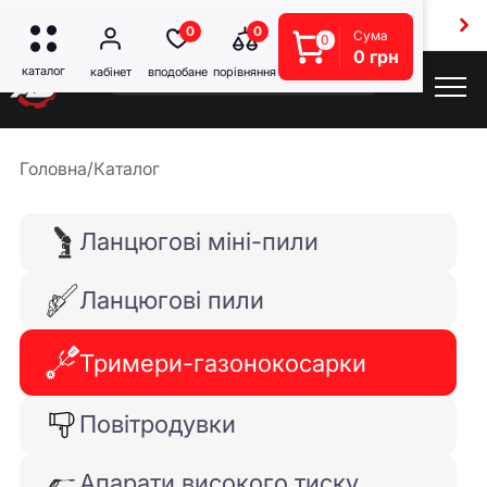
Безкоштовна доставка від 5000 грн
0
0
Сума
0
0 грн
Головна
/
Каталог
Ланцюгові міні-пили
Ланцюгові пили
Тримери-газонокосарки
Повітродувки
Апарати високого тиску