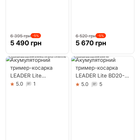
Комплектуючі
Інші інструменти
6 395 грн
6 520 грн
-5%
-5%
5 490 грн
5 670 грн
Акумуляторний
Акумуляторний
тример-косарка
тример-косарка
LEADER Lite
LEADER Lite BD20-
20В/150мм з АКБ
150S
5.0
1
5.0
5
2000мАг та ЗП
20В/1.0А Wire