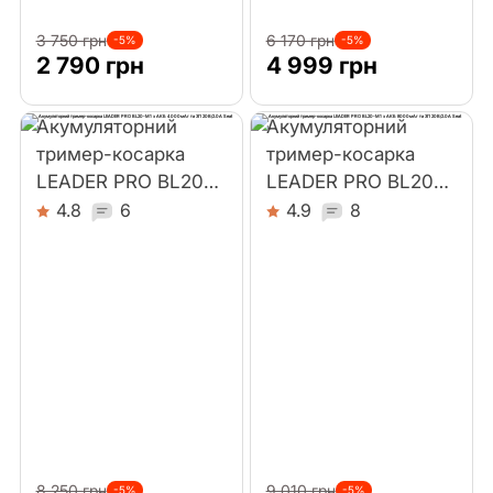
3 750 грн
6 170 грн
-5%
-5%
2 790 грн
4 999 грн
Акумуляторний
Акумуляторний
тример-косарка
тример-косарка
LEADER PRO BL20-
LEADER PRO BL20-
M1 з АКБ 4000мАг
M1 з АКБ 8000мАг
4.8
6
4.9
8
та ЗП 20В/2.0А Seat
та ЗП 20В/2.0А Seat
8 250 грн
9 010 грн
-5%
-5%