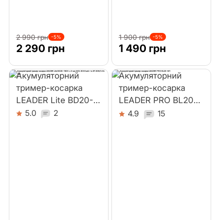
2 990 грн
1 900 грн
-5%
-5%
2 290 грн
1 490 грн
Акумуляторний
Акумуляторний
тример-косарка
тример-косарка
LEADER Lite BD20-
LEADER PRO BL20-
150S з 2-ма АКБ
M1
5.0
2
4.9
15
2000мАг та ЗП
20В/1.0А wire