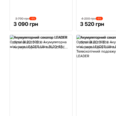
3 790 грн
4 200 грн
-5%
-5%
3 090 грн
3 520 грн
Акумуляторний секатор LEADER
Акумуляторний сека
Optimal BL20-30D +
Optimal BL20-30D +
Акумуляторна міні-пила LEADER
Акумуляторна міні-п
Ultra BL20-6S
Ultra BL20-6S + Теле
подовжувач M1 LEAD