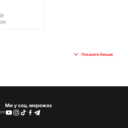
5%
рн
Показати більше
Ми у соц. мережах
com