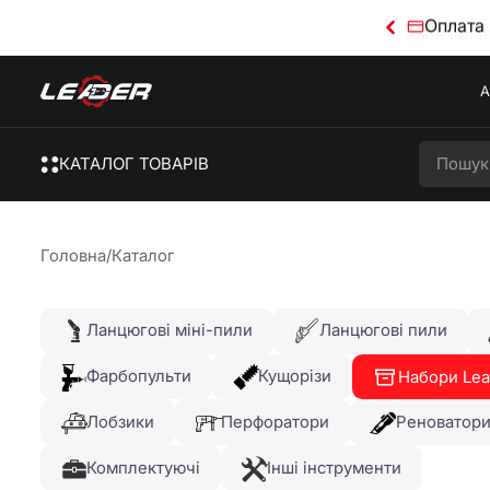
Оплата 
А
КАТАЛОГ ТОВАРІВ
Головна
/
Каталог
Ланцюгові міні-пили
Ланцюгові пили
Фарбопульти
Кущорізи
Набори Lea
Лобзики
Перфоратори
Реноватор
Комплектуючі
Інші інструменти