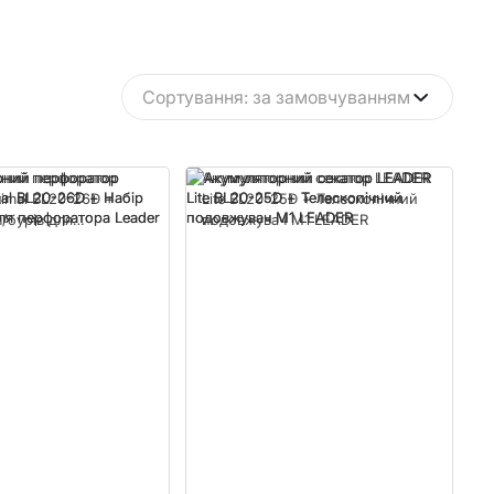
Сортування: за замовчуванням
рний перфоратор
Акумуляторний секатор LEADER
imal BL20-26D +
Lite BL20-25D + Телескопічний
/бурів для
подовжувач M1 LEADER
а Leader (5шт)