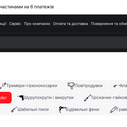
частинами на 6 платежів
кції
Сервіс
Про компанію
Оплата та доставка
Повернення та обм
Тримери-газонокосарки
Повітродувки
Апа
Шурупокрути і викрутки
Тріскачки-гайко
der
и
Шабельні пили
Будівельні фени
Грав