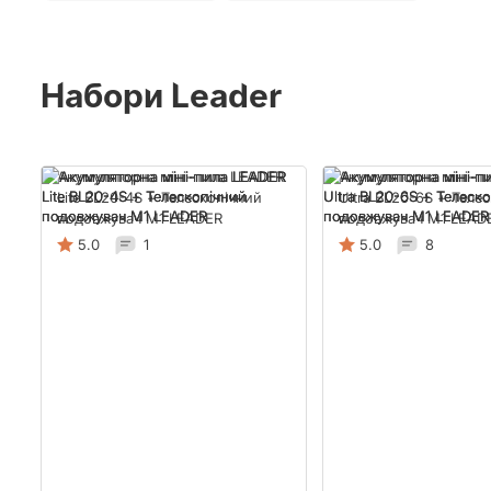
Набори Leader
Акумуляторна міні-пила LEADER
Акумуляторна міні-п
Lite BL20-4S + Телескопічний
Ultra BL20-6S + Теле
подовжувач M1 LEADER
подовжувач M1 LEAD
5.0
1
5.0
8