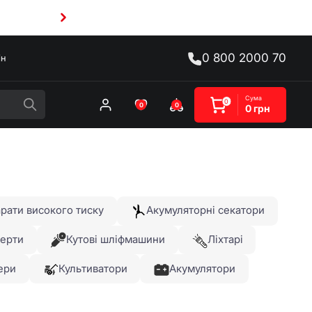
0 800 2000 70
ін
Сума
0
0
0
0 грн
рати високого тиску
Акумуляторні секатори
верти
Кутові шліфмашини
Ліхтарі
ери
Культиватори
Акумулятори