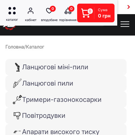
Безкоштовна доставка від 5000 грн
0
0
Сума
0
0 грн
Головна
/
Каталог
Ланцюгові міні-пили
Ланцюгові пили
Тримери-газонокосарки
Повітродувки
Апарати високого тиску