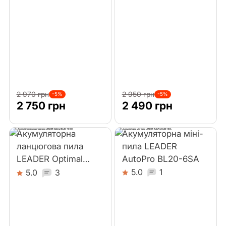
Лобзики
Перфоратори
Реноватори
Шабельні пили
2 970 грн
2 950 грн
-5%
-5%
2 750 грн
2 490 грн
Будівельні фени
Акумуляторна
Акумуляторна міні-
Гравери
ланцюгова пила
пила LEADER
LEADER Optimal
AutoPro BL20-6SA
BL20-10SO
5.0
1
5.0
3
Культиватори
Акумулятори