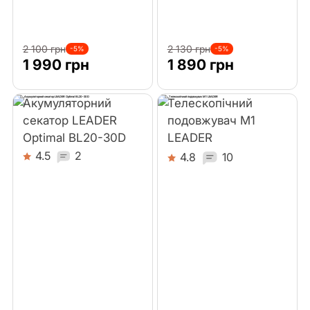
2 100 грн
2 130 грн
-5%
-5%
1 990 грн
1 890 грн
Акумуляторний
Телескопічний
секатор LEADER
подовжувач M1
Optimal BL20-30D
LEADER
4.5
2
4.8
10