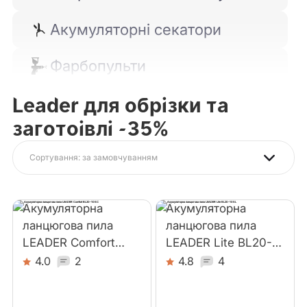
Акумуляторні секатори
Фарбопульти
Leader для обрізки та
Кущорізи
заготоівлі -35%
Набори Leader
Сортування: за замовчуванням
Шурупокрути і викрутки
Акумуляторна
Акумуляторна
Тріскачки-гайковерти
ланцюгова пила
ланцюгова пила
LEADER Comfort
LEADER Lite BL20-
Кутові шліфмашини
BL20-10SС
10SL
4.0
2
4.8
4
Ліхтарі