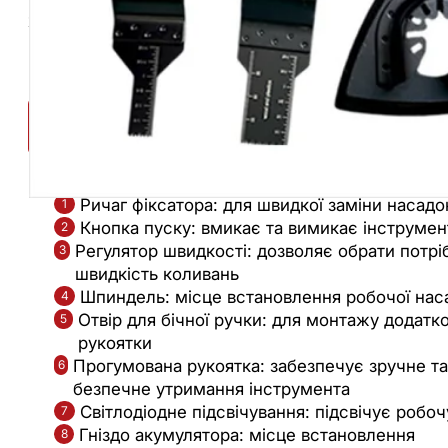
характеристики, умови її монтажу та експлуатації
Будова інструменту
Ричаг фіксатора: для швидкої заміни насадо
1
Кнопка пуску: вмикає та вимикає інструмен
2
Регулятор швидкості: дозволяє обрати потрі
3
швидкість коливань
Шпиндель: місце встановлення робочої нас
4
Отвір для бічної ручки: для монтажу додатко
5
рукоятки
Прогумована рукоятка: забезпечує зручне та
6
безпечне утримання інструмента
Світлодіодне підсвічування: підсвічує робоч
7
Гніздо акумулятора: місце встановлення
8