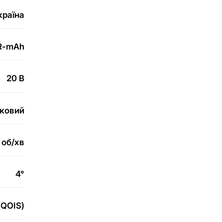
країна
R-mAh
20 B
ковий
об/хв
4°
(QOIS)