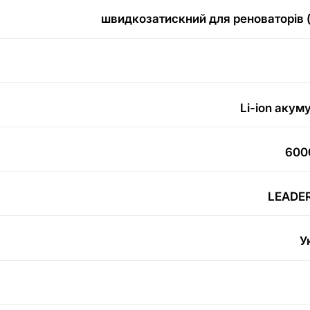
швидкозатискний для реноваторів 
Li-ion акум
600
LEADE
У