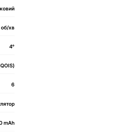
ковий
об/хв
4°
(QOIS)
6
улятор
0 mAh