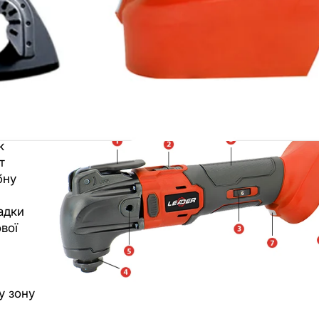
.
к
т
бну
адки
вої
у зону