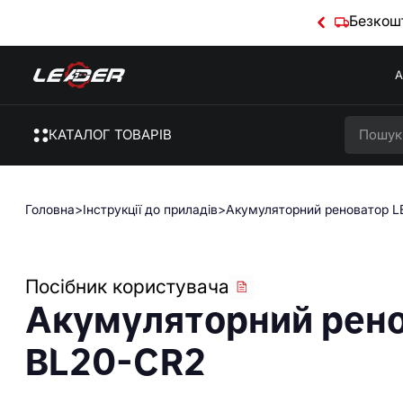
Безкошт
А
КАТАЛОГ ТОВАРІВ
Головна
>
Інструкції до приладів
>
Акумуляторний реноватор L
Посібник користувача
Акумуляторний рено
BL20-CR2