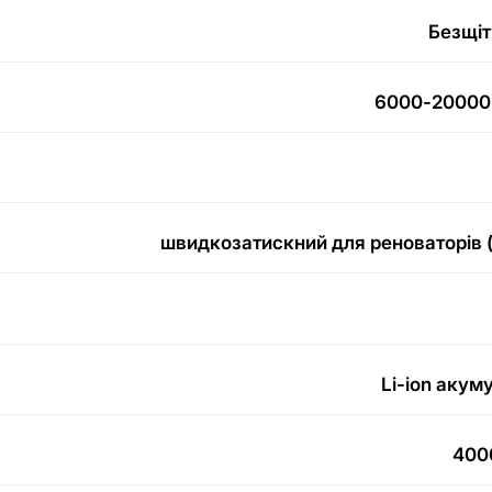
Безщіт
6000-20000 
швидкозатискний для реноваторів 
Li-ion акум
400