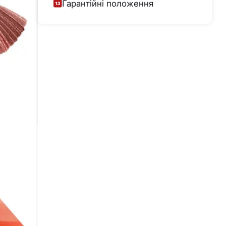
Гарантійні положення
нічних
вають на