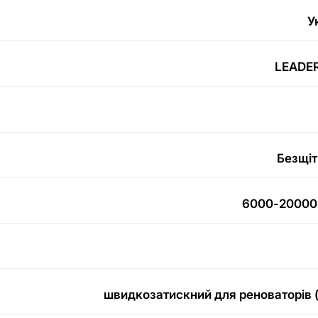
У
LEADE
Безщіт
6000-20000 
швидкозатискний для реноваторів 