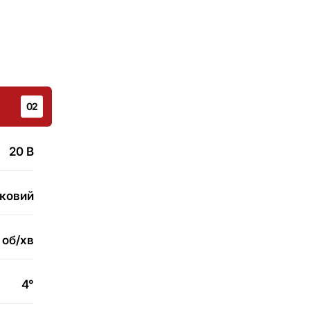
02
20 B
ковий
об/хв
4°