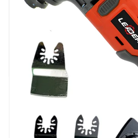
Шановний покупець!
Компанія LEADER-mAh висловлює Вам вдячність за
Продукція під торговою маркою LEADER-mAh пост
Зверніть увагу на пункт гарантійного обслуговуван
Перед початком робіт уважно вивчіть посібник з е
вимог, щоб забезпечити оптимальне функціонуван
Інструмент може мати деякі відмінності від цього п