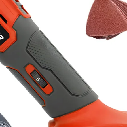
 придбання цього акумуляторного інструменту.
ійно вдосконалюється та покращується.
ня, який знаходиться в кінці даного посібника.
ксплуатації. У процесі експлуатації дотримуйтесь тех
ня інструменту та продовжити термін його служби.
осібника, повʼязані зі зміною конструкції, які не впли