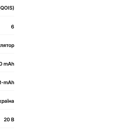
(QOIS)
6
улятор
0 mAh
R-mAh
країна
20 B