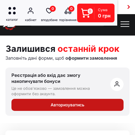
Безкоштовна доставка від 5000 грн
0
0
Сума
0
0 грн
Залишився
останній крок
Заповніть дані форми, щоб
оформити замовлення
Реєстрація або вхід дає змогу
накопичувати бонуси
Це не обов'язково — замовлення можна
оформити без акаунта.
Авторизуватись