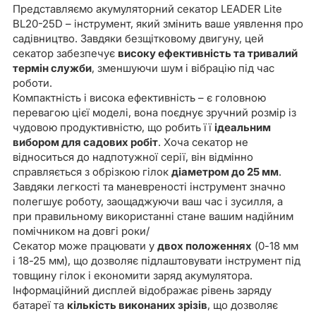
Представляємо акумуляторний секатор LEADER Lite
BL20-25D – інструмент, який змінить ваше уявлення про
садівництво. Завдяки безщітковому двигуну, цей
секатор забезпечує
високу ефективність та тривалий
термін служби
, зменшуючи шум і вібрацію під час
роботи.
Компактність і висока ефективність – є головною
перевагою цієї моделі, вона поєднує зручний розмір із
чудовою продуктивністю, що робить її
ідеальним
вибором для садових робіт
. Хоча секатор не
відноситься до надпотужної серії, він відмінно
справляється з обрізкою гілок
діаметром до 25 мм
.
Завдяки легкості та маневреності інструмент значно
полегшує роботу, заощаджуючи ваш час і зусилля, а
при правильному використанні стане вашим надійним
помічником на довгі роки/
Cекатор може працювати у
двох положеннях
(0-18 мм
і 18-25 мм), що дозволяє підлаштовувати інструмент під
товщину гілок і економити заряд акумулятора.
Інформаційний дисплей відображає рівень заряду
батареї та
кількість виконаних зрізів
, що дозволяє