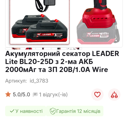
Акумуляторний секатор LEADER
Lite BL20-25D з 2-ма АКБ
2000мАг та ЗП 20В/1.0А Wire
Артикул:
id_3783
1
5.0
/5.0
відгук(-ів)
У наявності
Гарантія 12 місяців