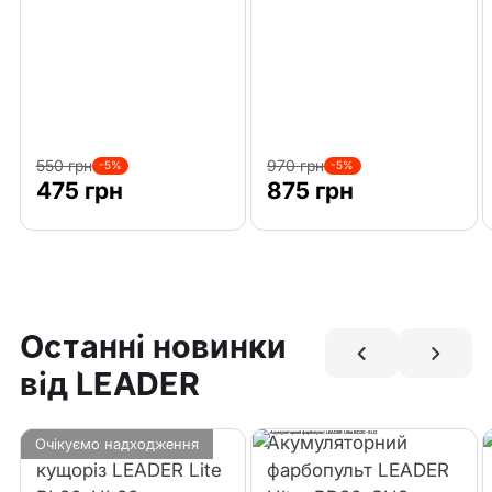
550 грн
970 грн
-5%
-5%
475 грн
875 грн
Останні новинки
від LEADER
Акумуляторний
Акумуляторний
Очікуємо надходження
кущоріз LEADER Lite
фарбопульт LEADER