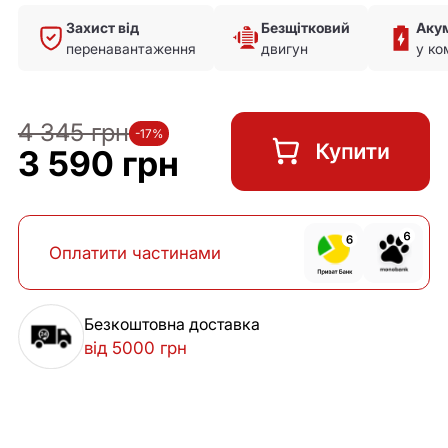
Захист від
Безщітковий
Аку
перенавантаження
двигун
у ко
4 345 грн
-17%
3 590 грн
Оплатити частинами
Безкоштовна доставка
від 5000 грн