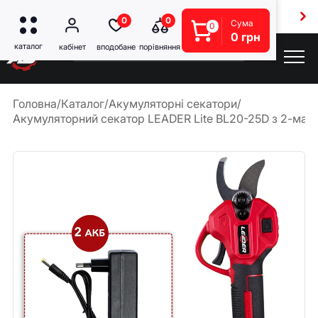
Безкоштовна доставка від 5000 грн
0
0
Сума
0
0 грн
Головна
/
Каталог
/
Акумуляторні секатори
/
Акумуляторний секатор LEADER Lite BL20-25D з 2-ма А