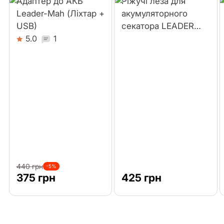
Адаптер до АКБ
Ріжучі леза для
Leader-Mah (Ліхтар +
акумуляторного
USB)
секатора LEADER
Lite BL20-25D
5.0
1
440 грн
-5%
375 грн
425 грн