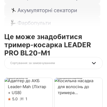
Акумуляторні секатори
Фарбопульти
Це може знадобитися
Кущорізи
тример-косарка LEADER
Набори Leader
PRO BL20-M1
Шурупокрути і викрутки
Сортування: за замовчуванням
Тріскачки-гайковерти
Адаптер до АКБ
Косильна насадка
Кутові шліфмашини
Leader-Mah (Ліхтар
для волосінь до
+ USB)
тримера
PRO/Comfort
5.0
1
Ліхтарі