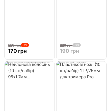
Комплектуючі
Інші інструменти
229 грн
220 грн
-5%
-5%
170 грн
190 грн
Нейлонова волосінь
Пластикові ножі (10
(10 шт/набір)
шт/набір) 1TP/75мм
95х1.7мм
для тримера Pro
одностороння з
кріпленням для
тримера PRO M1