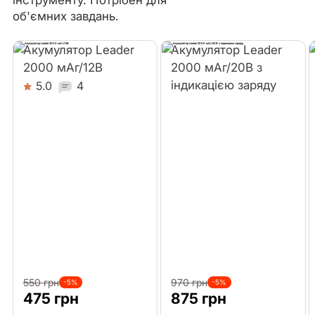
інструменту. Потрібен для
об'ємних завдань.
Акумулятор Leader
Акумулятор Leader
2000 мАг/12В
2000 мАг/20В з
індикацією заряду
5.0
4
550 грн
970 грн
-5%
-5%
475 грн
875 грн