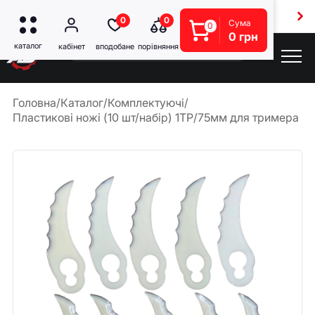
Безкоштовна доставка від 5000 грн
0
0
Сума
0
0 грн
Головна
/
Каталог
/
Комплектуючі
/
Пластикові ножі (10 шт/набір) 1TP/75мм для тримера Pr