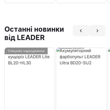
Останні новинки
від LEADER
Акумуляторний
Акумуляторний
Очікуємо надходження
кущоріз LEADER Lite
фарбопульт LEADER
BL20-HL30
Ultra BD20-SU2