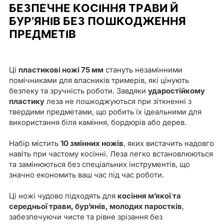
БЕЗПЕЧНЕ КОСІННЯ ТРАВИ Й
БУР’ЯНІВ БЕЗ ПОШКОДЖЕННЯ
ПРЕДМЕТІВ
Ці
пластикові ножі 75 мм
стануть незамінними
помічниками для власників тримерів, які цінують
безпеку та зручність роботи. Завдяки
ударостійкому
пластику
леза не пошкоджуються при зіткненні з
твердими предметами, що робить їх ідеальними для
використання біля каміння, бордюрів або дерев.
Набір містить
10 змінних ножів
, яких вистачить надовго
навіть при частому косінні. Леза легко встановлюються
та замінюються без спеціальних інструментів, що
значно економить ваш час під час роботи.
Ці ножі чудово підходять для
косіння м’якої та
середньої трави, бур’янів, молодих паростків
,
забезпечуючи чисте та рівне зрізання без