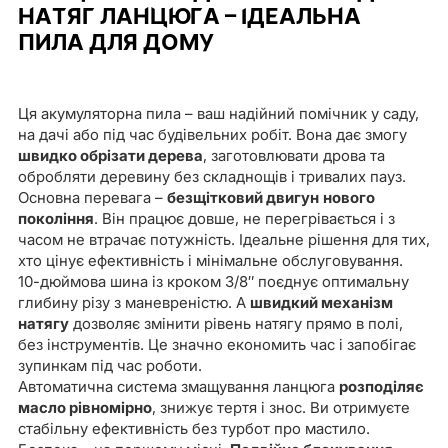
НАТЯГ ЛАНЦЮГА – ІДЕАЛЬНА
ПИЛА ДЛЯ ДОМУ
Ця акумуляторна пила – ваш надійний помічник у саду,
на дачі або під час будівельних робіт. Вона дає змогу
швидко обрізати дерева
, заготовлювати дрова та
обробляти деревину без складнощів і тривалих пауз.
Основна перевага –
безщітковий двигун
нового
покоління
. Він працює довше, не перегрівається і з
часом не втрачає потужність. Ідеальне рішення для тих,
хто цінує ефективність і мінімальне обслуговування.
10-дюймова шина із кроком 3/8″ поєднує оптимальну
глибину різу з маневреністю. А
швидкий механізм
натягу
дозволяє змінити рівень натягу прямо в полі,
без інструментів. Це значно економить час і запобігає
зупинкам під час роботи.
Автоматична система змащування ланцюга
розподіляє
масло рівномірно
, знижує тертя і знос. Ви отримуєте
стабільну ефективність без турбот про мастило.