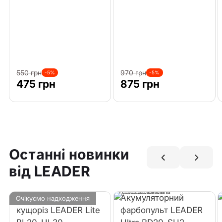
550 грн
970 грн
-5%
-5%
475 грн
875 грн
Останні новинки
від LEADER
Акумуляторний
Акумуляторний
Очікуємо надходження
кущоріз LEADER Lite
фарбопульт LEADER