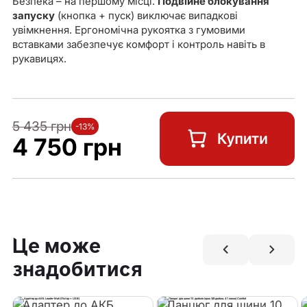
Безпека – на першому місці.
Подвійне блокування
запуску
(кнопка + пуск) виключає випадкові
увімкнення. Ергономічна рукоятка з гумовими
вставками забезпечує комфорт і контроль навіть в
рукавицях.
5 435 грн
-13%
4 750 грн
Це може
знадобитися
Адаптер до АКБ
Ланцюг для шини 10