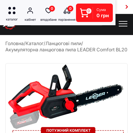
Безкоштовна доставка від 5000 грн
0
0
Сума
0
0 грн
Головна
/
Каталог
/
Ланцюгові пили
/
Акумуляторна ланцюгова пила LEADER Comfort BL20-10