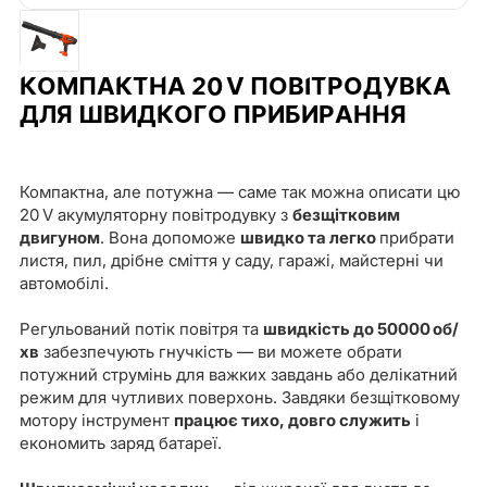
КОМПАКТНА 20 V ПОВІТРОДУВКА
ДЛЯ ШВИДКОГО ПРИБИРАННЯ
Компактна, але потужна — саме так можна описати цю
20 V акумуляторну повітродувку з
безщітковим
двигуном
. Вона допоможе
швидко та легко
прибрати
листя, пил, дрібне сміття у саду, гаражі, майстерні чи
автомобілі.
Регульований потік повітря та
швидкість до 50000 об/
хв
забезпечують гнучкість — ви можете обрати
потужний струмінь для важких завдань або делікатний
режим для чутливих поверхонь. Завдяки безщітковому
мотору інструмент
працює тихо, довго служить
і
економить заряд батареї.