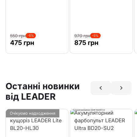
550 грн
970 грн
-5%
-5%
475 грн
875 грн
Останні новинки
від LEADER
Акумуляторний
Акумуляторний
Очікуємо надходження
кущоріз LEADER Lite
фарбопульт LEADER
BL20-HL30
Ultra BD20-SU2