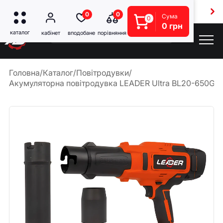
Безкоштовна доставка від 5000 грн
0
0
Сума
0
0 грн
Головна
/
Каталог
/
Повітродувки
/
Акумуляторна повітродувка LEADER Ultra BL20-650GU