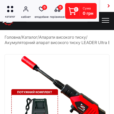
Безкоштовна доставка від 5000 грн
0
0
Сума
0
0 грн
Головна
/
Каталог
/
Апарати високого тиску
/
Акумуляторний апарат високого тиску LEADER Ultra BD2