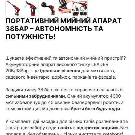
ПОРТАТИВНИЙ МИЙНИЙ АПАРАТ
38БАР – АВТОНОМНІСТЬ ТА
ПОТУЖНІСТЬ!
Шукаєте ефективний та автономний мийний пристрій?
Акумуляторний апарат високого тиску LEADER
20В/38бар – це
ідеальне рішення
для миття авто,
садового інвентарю, доріжок, парканів та фасадів.
Завдяки тиску 38 бар він легко справляється навіть із
сильними забрудненнями
. Ємний акумулятор 4000
мАг забезпечує до 45 хвилин безперервної роботи, а
компактний дизайн дозволяє
брати його будь-куди
.
У комплекті дві насадки для різних типів розпилення та
фільтр для забору води
навіть з відкритих водойм
. Без
проводів, без обмежень – тільки чистота та комфорт!