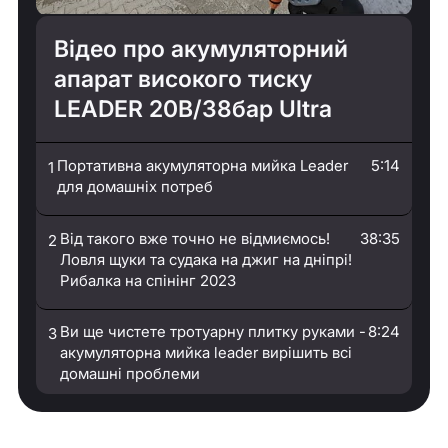
Відео про акумуляторний
апарат високого тиску
LEADER 20В/38бар Ultra
Портативна акумуляторна мийка Leader
5:14
1
для домашніх потреб
Від такого вже точно не відмиємось!
38:35
2
Ловля щуки та судака на джиг на дніпрі!
Рибалка на спінінг 2023
Ви ще чистете тротуарну плитку руками -
8:24
3
акумуляторна мийка leader вирішить всі
домашні проблеми
Акумуляторна мийка високого тиску
16:18
4
LEADER. Розпаковка. Огляд. Як працює.