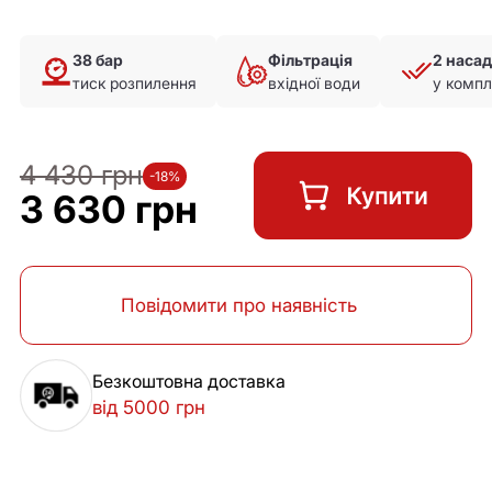
38 бар
Фільтрація
2 наса
тиск розпилення
вхідної води
у компл
4 430 грн
-18%
3 630 грн
Повідомити про наявність
Безкоштовна доставка
від 5000 грн