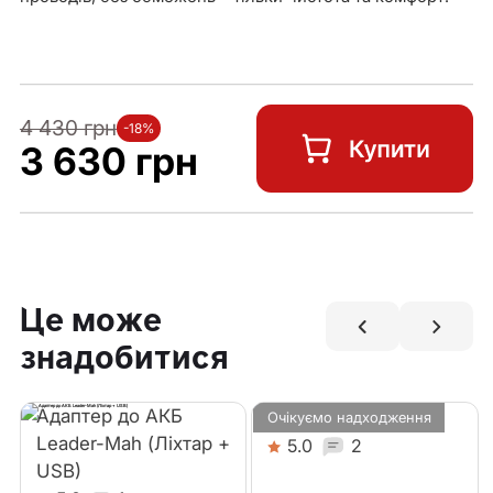
4 430 грн
-18%
3 630 грн
Це може
знадобитися
Адаптер до АКБ
Складне відро (12л)
Очікуємо надходження
Leader-Mah (Ліхтар +
5.0
2
USB)