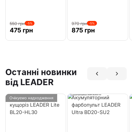
550 грн
970 грн
-5%
-5%
475 грн
875 грн
Останні новинки
від LEADER
Акумуляторний
Акумуляторний
Очікуємо надходження
кущоріз LEADER Lite
фарбопульт LEADER
BL20-HL30
Ultra BD20-SU2