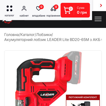
Безкоштовна доставка від 5000 грн
0
0
Сума
0
0 грн
Головна
/
Каталог
/
Лобзики
/
Акумуляторний лобзик LEADER Lite BD20-65M з АКБ 60