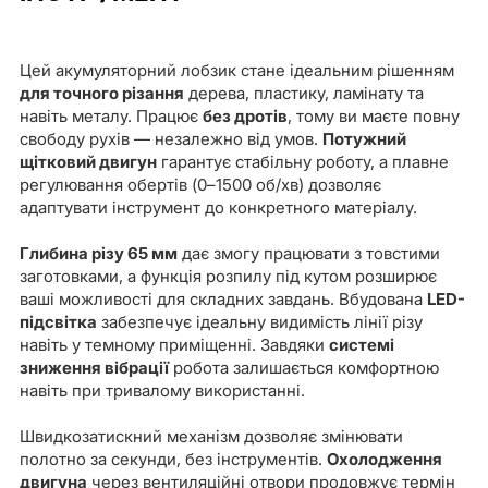
Цей акумуляторний лобзик стане ідеальним рішенням
для точного різання
дерева, пластику, ламінату та
навіть металу. Працює
без дротів
, тому ви маєте повну
свободу рухів — незалежно від умов.
Потужний
щітковий двигун
гарантує стабільну роботу, а плавне
регулювання обертів (0–1500 об/хв) дозволяє
адаптувати інструмент до конкретного матеріалу.
Глибина різу 65 мм
дає змогу працювати з товстими
заготовками, а функція розпилу під кутом розширює
ваші можливості для складних завдань. Вбудована
LED-
підсвітка
забезпечує ідеальну видимість лінії різу
навіть у темному приміщенні. Завдяки
системі
зниження вібрації
робота залишається комфортною
навіть при тривалому використанні.
Швидкозатискний механізм дозволяє змінювати
полотно за секунди, без інструментів.
Охолодження
двигуна
через вентиляційні отвори продовжує термін