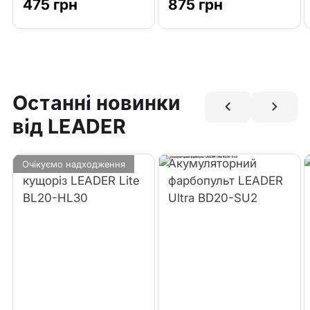
475 грн
875 грн
Останні новинки
від LEADER
Акумуляторний
Акумуляторний
Очікуємо надходження
кущоріз LEADER Lite
фарбопульт LEADER
BL20-HL30
Ultra BD20-SU2