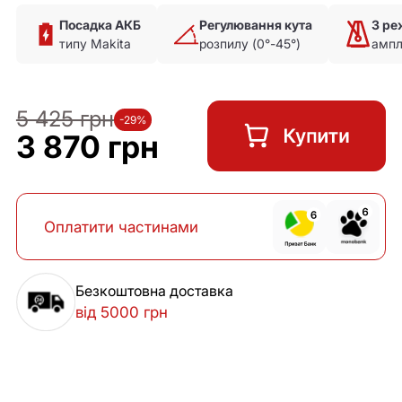
Посадка АКБ
Регулювання кута
3 р
типу Makita
розпилу (0°-45°)
ампл
5 425 грн
-29%
3 870 грн
Оплатити частинами
Безкоштовна доставка
від 5000 грн