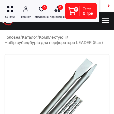
Безкоштовна доставка від 5000 грн
0
0
Сума
0
0 грн
Головна
/
Каталог
/
Комплектуючі
/
Набір зубил/бурів для перфоратора LEADER (5шт)