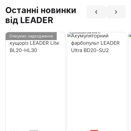
Останні новинки
від LEADER
Акумуляторний
Акумуляторний
Очікуємо надходження
кущоріз LEADER Lite
фарбопульт LEADER
BL20-HL30
Ultra BD20-SU2