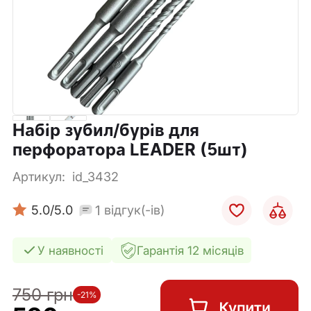
Набір зубил/бурів для
перфоратора LEADER (5шт)
Артикул:
id_3432
1
5.0
/5.0
відгук(-ів)
У наявності
Гарантія 12 місяців
750 грн
-21%