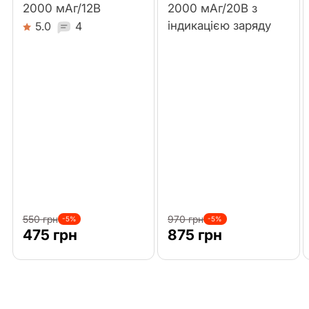
2000 мАг/12В
2000 мАг/20В з
індикацією заряду
5.0
4
550 грн
970 грн
-5%
-5%
475 грн
875 грн