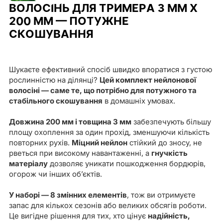
ВОЛОСІНЬ ДЛЯ ТРИМЕРА 3 ММ Х
200 ММ — ПОТУЖНЕ
СКОШУВАННЯ
Шукаєте ефективний спосіб швидко впоратися з густою
рослинністю на ділянці?
Цей комплект нейлонової
волосіні — саме те, що потрібно для потужного та
стабільного скошування
в домашніх умовах.
Довжина 200 мм і товщина 3 мм
забезпечують більшу
площу охоплення за один прохід, зменшуючи кількість
повторних рухів.
Міцний нейлон
стійкий до зносу, не
рветься при високому навантаженні, а
гнучкість
матеріалу
дозволяє уникати пошкодження бордюрів,
огорож чи інших об’єктів.
У наборі — 8 змінних елементів
, тож ви отримуєте
запас для кількох сезонів або великих обсягів роботи.
Це вигідне рішення для тих, хто цінує
надійність,