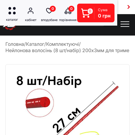
Безкоштовна доставка від 5000 грн
0
0
Сума
0
0 грн
Головна
/
Каталог
/
Комплектуючі
/
Нейлонова волосінь (8 шт/набір) 200х3мм для тримера 