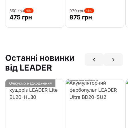
550 грн
970 грн
-5%
-5%
475 грн
875 грн
Останні новинки
від LEADER
Акумуляторний
Акумуляторний
Очікуємо надходження
кущоріз LEADER Lite
фарбопульт LEADER
BL20-HL30
Ultra BD20-SU2