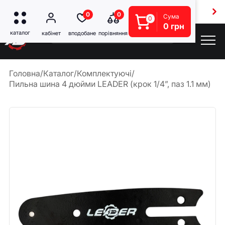
Безкоштовна доставка від 5000 грн
0
0
Сума
0
0 грн
Головна
/
Каталог
/
Комплектуючі
/
Пильна шина 4 дюйми LEADER (крок 1/4”, паз 1.1 мм)