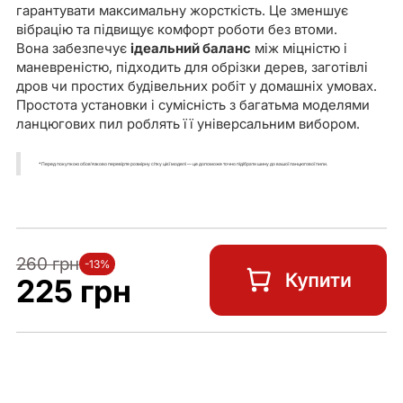
гарантувати максимальну жорсткість. Це зменшує
вібрацію та підвищує комфорт роботи без втоми.
Вона забезпечує
ідеальний баланс
між міцністю і
маневреністю, підходить для обрізки дерев, заготівлі
дров чи простих будівельних робіт у домашніх умовах.
Простота установки і сумісність з багатьма моделями
ланцюгових пил роблять її універсальним вибором.
* Перед покупкою обовʼязково перевірте розмірну сітку цієї моделі — це допоможе точно підібрати шину до вашої ланцюгової пили.
260 грн
-13%
225 грн