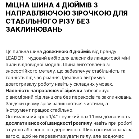
МІЦНА ШИНА 4 ДЮЙМІВ З
НАПРАВЛЯЮЧОЮ ЗІРОЧКОЮ ДЛЯ
СТАБІЛЬНОГО РІЗУ БЕЗ
ЗАКЛИНЮВАНЬ
Ця пильна шина
довжиною 4 дюймів
від бренду
LEADER – чудовий вибір для власників ланцюгової міні-
пили відповідної моделі. Шина виготовлена зі
зносостійкого металу, що забезпечує стабільність та
точність під час різання. Ідеально витримує
довготривалу роботу навіть у складних умовах.
Наявність направляючої зірочки
забезпечує
рівномірний хід ланцюга без перекосів та заклинювань.
Завдяки цьому зрізи залишаються чистими, а
інструмент працює стабільно.
Оптимальний крок 1/4" і вузький паз 1.1 мм дозволяють
досягати високої швидкості розпилу
навіть при роботі
з сухою або вологою деревиною. Шина оптимізована за
вагою, щоб не перевантажувати пилу, але водночас