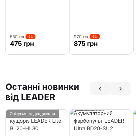
550 грн
970 грн
-5%
-5%
475 грн
875 грн
Останні новинки
від LEADER
Акумуляторний
Акумуляторний
Очікуємо надходження
кущоріз LEADER Lite
фарбопульт LEADER
BL20-HL30
Ultra BD20-SU2