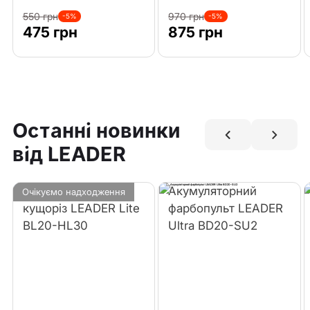
550 грн
970 грн
-5%
-5%
475 грн
875 грн
Останні новинки
від LEADER
Акумуляторний
Акумуляторний
Очікуємо надходження
кущоріз LEADER Lite
фарбопульт LEADER
BL20-HL30
Ultra BD20-SU2