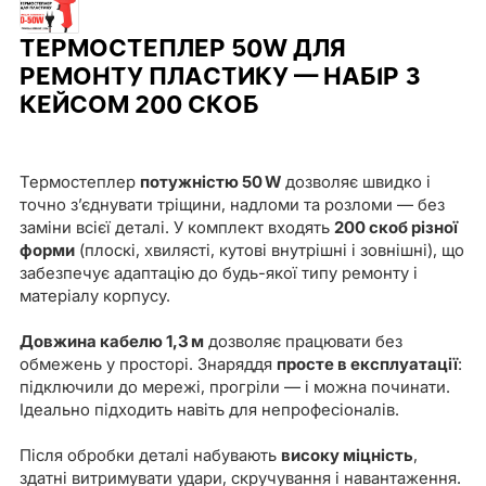
ТЕРМОСТЕПЛЕР 50W ДЛЯ
РЕМОНТУ ПЛАСТИКУ — НАБІР З
КЕЙСОМ 200 СКОБ
Термостеплер
потужністю 50 W
дозволяє швидко і
точно з’єднувати тріщини, надломи та розломи — без
заміни всієї деталі. У комплект входять
200 скоб різної
форми
(плоскі, хвилясті, кутові внутрішні і зовнішні), що
забезпечує адаптацію до будь-якої типу ремонту і
матеріалу корпусу.
Довжина кабелю 1,3 м
дозволяє працювати без
обмежень у просторі. Знаряддя
просте в експлуатації
:
підключили до мережі, прогріли — і можна починати.
Ідеально підходить навіть для непрофесіоналів.
Після обробки деталі набувають
високу міцність
,
здатні витримувати удари, скручування і навантаження.