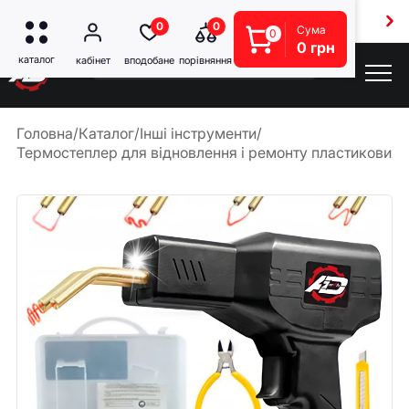
Безкоштовна доставка від 5000 грн
0
0
Сума
0
0 грн
Головна
/
Каталог
/
Інші інструменти
/
Термостеплер для відновлення і ремонту пластикових