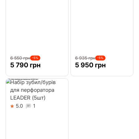
Лобзики
Перфоратори
Реноватори
Шабельні пили
6 550 грн
6 935 грн
-5%
-5%
5 790 грн
5 950 грн
Будівельні фени
Набір зубил/бурів
Гравери
для перфоратора
LEADER (5шт)
5.0
1
Культиватори
Акумулятори