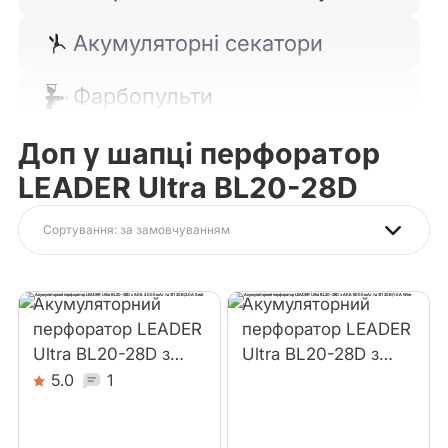
Акумуляторні секатори
Фарбопульти
Доп у шапці перфоратор
Кущорізи
LEADER Ultra BL20-28D
Набори Leader
Сортування: за замовчуванням
Шурупокрути і викрутки
Акумуляторний
Акумуляторний
Тріскачки-гайковерти
перфоратор LEADER
перфоратор LEADER
Ultra BL20-28D з
Ultra BL20-28D з
Кутові шліфмашини
АКБ 4000мАг та ЗП
АКБ 6000мАг та ЗП
5.0
1
20В/2.0А Seat
20В/1.0А Wire
Ліхтарі