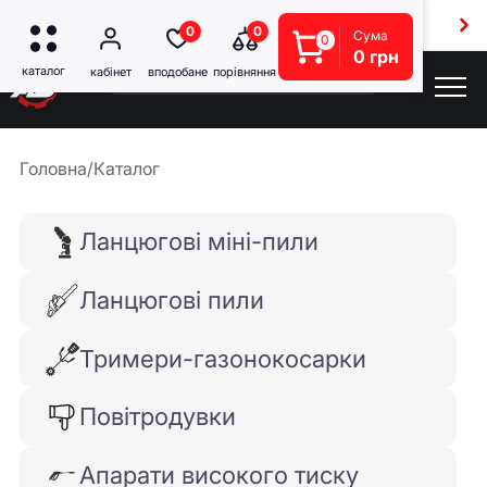
Безкоштовна доставка від 5000 грн
0
0
Сума
0
0 грн
Головна
/
Каталог
Ланцюгові міні-пили
Ланцюгові пили
Тримери-газонокосарки
Повітродувки
Апарати високого тиску