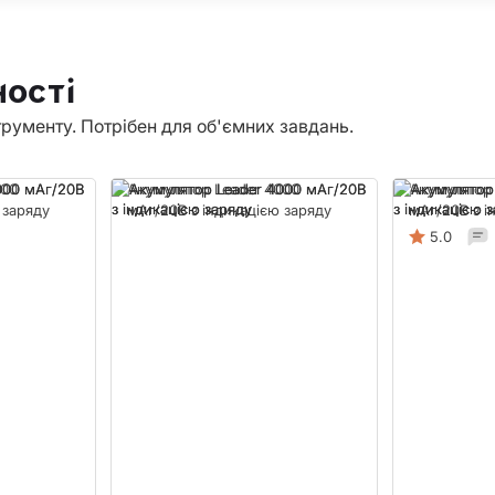
ості
трументу. Потрібен для об'ємних завдань.
000
Акумулятор Leader 4000
Акумулятор
 заряду
мАг/20В з індикацією заряду
мАг/20В з і
5.0