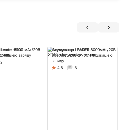
 Leader 6000
Акумулятор LEADER
ндикацією заряду
8000мАг/20В 21700 з індикацією
заряду
2
4.8
8