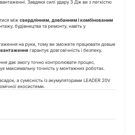
вантаженні. Завдяки силі удару 3 Дж ви з легкістю
тися між
свердлінням, довбанням і комбінованим
нтажу, будівництва та ремонту, навіть у
таження на руки, тому ви зможете працювати довше
ревантаження
гарантує довговічність і безпеку.
ня дає змогу точно контролювати процес,
чує максимальну точність у монтажних роботах.
садок, а сумісність із акумуляторами LEADER 20V
омічної екосистеми.