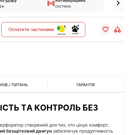
ла удару
Антивібраційна
2 ре
Дж
система
робо
Оплатити частинами
УКІВ / ПИТАНЬ
ГАРАНТІЯ
СТЬ ТА КОНТРОЛЬ БЕЗ
ерфоратор створений для тих, хто цінує комфорт,
й безщітковий двигун
забезпечує продуктивність