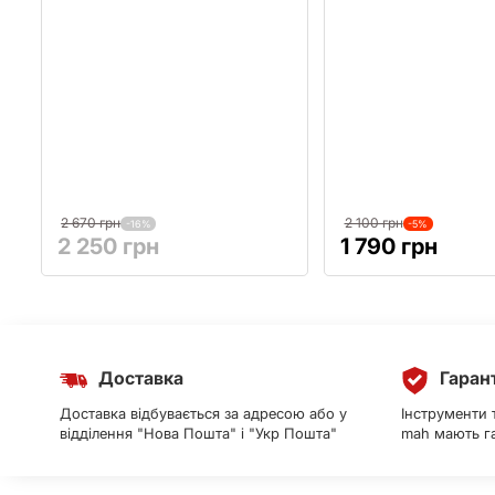
2 670 грн
2 100 грн
-16%
-5%
2 250 грн
1 790 грн
Доставка
Гаран
Доставка відбувається за адресою або у
Інструменти 
відділення "Нова Пошта" і "Укр Пошта"
mah мають га