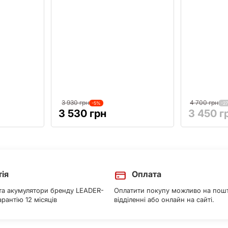
3 930 грн
4 700 грн
-5%
-2
3 530 грн
3 450 г
Next
тія
Оплата
та акумулятори бренду LEADER-
Оплатити покупу можливо на пош
рантію 12 місяців
відділенні або онлайн на сайті.