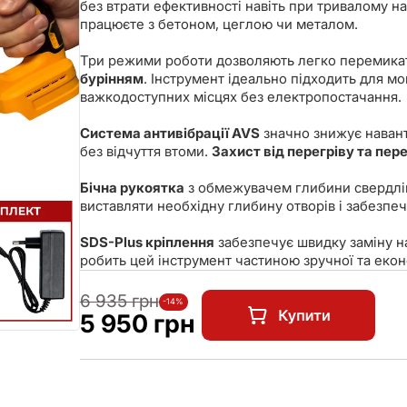
без втрати ефективності навіть при тривалому на
працюєте з бетоном, цеглою чи металом.
Три режими роботи дозволяють легко перемика
бурінням
. Інструмент ідеально підходить для мо
важкодоступних місцях без електропостачання.
Система антивібрації AVS
значно знижує наван
без відчуття втоми.
Захист від перегріву та пе
Бічна рукоятка
з обмежувачем глибини свердлін
виставляти необхідну глибину отворів і забезпе
SDS-Plus кріплення
забезпечує швидку заміну на
робить цей інструмент частиною зручної та екон
6 935 грн
-14%
5 950 грн