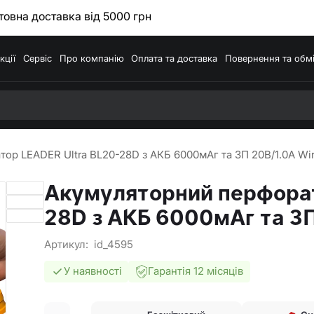
овна доставка від 5000 грн
кції
Сервіс
Про компанію
Оплата та доставка
Повернення та обм
ор LEADER Ultra BL20-28D з АКБ 6000мАг та ЗП 20В/1.0А Wi
Акумуляторний перфорат
28D з АКБ 6000мАг та ЗП
Артикул:
id_4595
У наявності
Гарантія 12 місяців