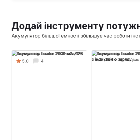
Додай інструменту потужн
Акумулятор більшої ємності збільшує час роботи інс
Акумулятор Leader 2000 мАг/12В
Акумулятор Leader 2
мАг/20В з індикацією
5.0
4