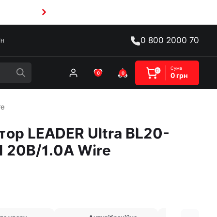
0 800 2000 70
ін
Сума
0
0
0
0 грн
re
ор LEADER Ultra BL20-
 20В/1.0А Wire