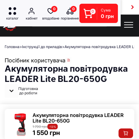
Оплата частинами на 6 платежів
0
0
Сума
0
0 грн
Головна
>
Інструкції до приладів
>
Акумуляторна повітродувка LEADER Lit
Посібник користувача
Акумуляторна повітродувка
LEADER Lite BL20-650G
Підготовка
до роботи
Акумуляторна повітродувка LEADER
Lite BL20-650G
1 790 грн
-13%
1 550 грн