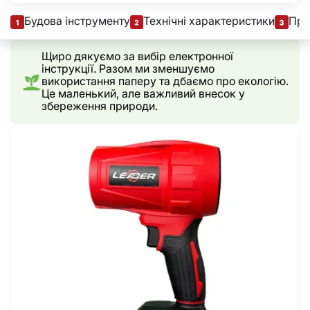
Будова інструменту
Технічні характеристики
При
Щиро дякуємо за вибір електронної
інструкції. Разом ми зменшуємо
використання паперу та дбаємо про екологію.
Це маленький, але важливий внесок у
збереження природи.