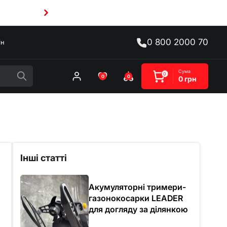
0 800 2000 70
ін
Сума
0
0
0
0 грн
Інші статті
Акумуляторні тримери-
газонокосарки LEADER
для догляду за ділянкою