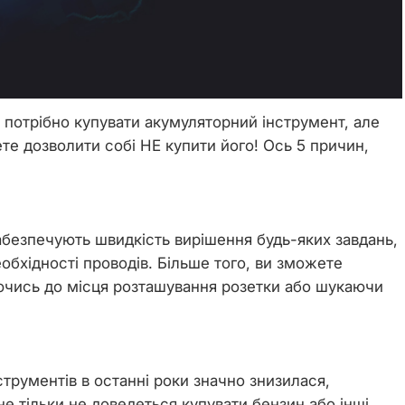
 потрібно купувати акумуляторний інструмент, але
е дозволити собі НЕ купити його! Ось 5 причин,
абезпечують швидкість вирішення будь-яких завдань,
обхідності проводів. Більше того, ви зможете
зуючись до місця розташування розетки або шукаючи
струментів в останні роки значно знизилася,
е тільки не доведеться купувати бензин або інші