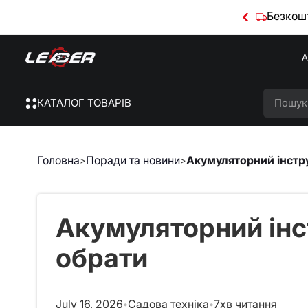
Безкошт
А
КАТАЛОГ ТОВАРІВ
Головна
Поради та новини
Акумуляторний інстр
>
>
Акумуляторний інс
обрати
July 16, 2026
Садова техніка
7
хв читання
•
•