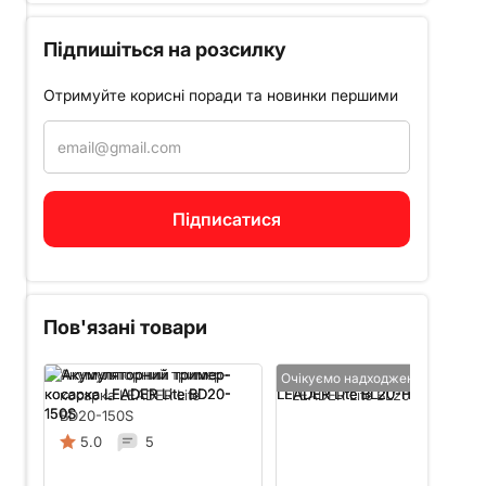
Підпишіться на розсилку
Отримуйте корисні поради та новинки першими
Пов'язані товари
Акумуляторний тример-
Акумуляторний кущоріз
Очікуємо надходження
косарка LEADER Lite
LEADER Lite BL20-HL30
BD20-150S
5.0
5