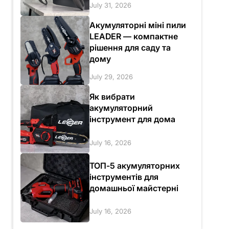
July 31, 2026
Акумуляторні міні пили
LEADER — компактне
рішення для саду та
дому
July 29, 2026
Як вибрати
акумуляторний
інструмент для дома
July 16, 2026
ТОП-5 акумуляторних
інструментів для
домашньої майстерні
July 16, 2026