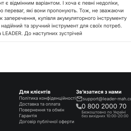
 є відмінним варіантом. І хоча є певні недоліки,
чю переваг, які вони пропонують. Тож, не зважаючи
як заперечення, купівля акумуляторного інструменту
 надійний та зручний інструмент для своїх потреб.
а LEADER. До наступних зустрічей
Для клієнтів
Зв’язатися з нами
Політика конфіденційності
support@leader-mah.
Доставка та оплата
0 800 2000 70
Повернення та обмін
Безкоштовно по Україні
Гарантія
без вихідних 10:00-20:00
Договір публічної оферти