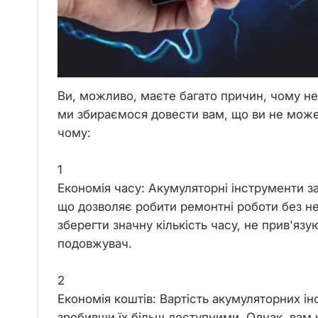
Ви, можливо, маєте багато причин, чому не
ми збираємося довести вам, що ви не может
чому:
1
Економія часу: Акумуляторні інструменти з
що дозволяє робити ремонтні роботи без не
зберегти значну кількість часу, не прив'я
подовжувач.
2
Економія коштів: Вартість акумуляторних ін
зробивши їх більш доступними. Однак, вам н