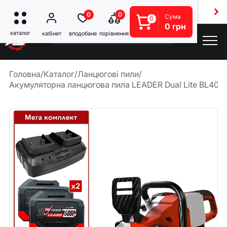
Безкоштовна доставка від 5000 грн
0
0
Сума
0
0 грн
Головна
/
Каталог
/
Ланцюгові пили
/
Акумуляторна ланцюгова пила LEADER Dual Lite BL40-1