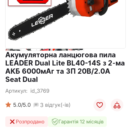
Акумуляторна ланцюгова пила
LEADER Dual Lite BL40-14S з 2-ма
АКБ 6000мАг та ЗП 20В/2.0А
Seat Dual
Артикул:
id_3769
3
5.0
/5.0
відгук(-ів)
Розпродано
Гарантія 12 місяців