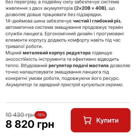
без перегріву, а подвійну силу забезпечує система
живлення з двох акумуляторів
(2×20В = 40В)
, що
дозволяє довше працювати без підзарядки.
14-дюймова шина забезпечує
чистий і глибокий різ
,
автоматична система змащування продовжує термін
служби ланцюга. Ергономічний дизайн і прогумовані
елементи корпусу додають комфорту навіть під час
тривалої роботи.
Міцний
металевий корпус редуктора
підвищує
зносостійкість інструмента та ефективно відводить
тепло. Вбудований
регулятор подачі мастила
дозволяє
точно налаштовувати змащування ланцюга під
конкретні умови роботи, подовжуючи його ресурс.
Акумулятор та зарядний пристрій купуються окремо.
10 430 грн
-15%
8 820 грн