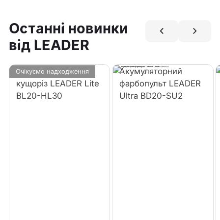
Останні новинки
від LEADER
Акумуляторний
Акумуляторний
Очікуємо надходження
кущоріз LEADER Lite
фарбопульт LEADER
BL20-HL30
Ultra BD20-SU2