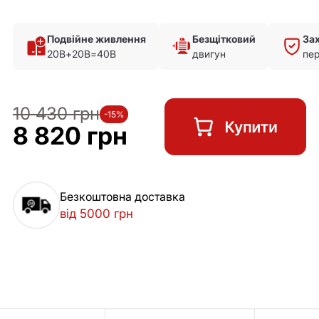
Подвійне живлення
Безщітковий
Зах
20В+20В=40В
двигун
пе
10 430 грн
-15%
8 820 грн
Безкоштовна доставка
від 5000 грн