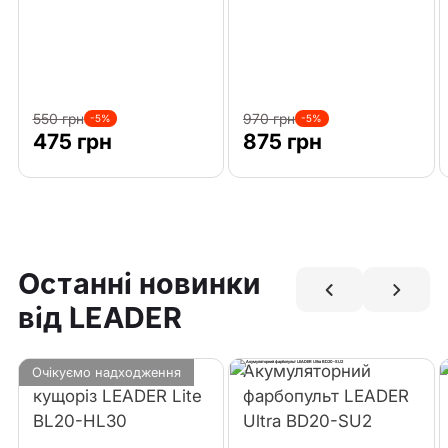
550 грн
970 грн
-5%
-5%
475 грн
875 грн
Останні новинки
від LEADER
Акумуляторний
Акумуляторний
Очікуємо надходження
кущоріз LEADER Lite
фарбопульт LEADER
BL20-HL30
Ultra BD20-SU2