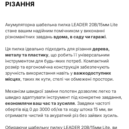
РІЗАННЯ
Акумуляторна шабельна пилка LEADER 20В/15мм Lite
стане вашим надійним помічником у виконанні
різноманітних завдань
вдома, в саду чи гаражі
.
Ця пилка ідеально підходить для різання
дерева,
металу та пластику
, що робить її універсальним
інструментом для будь-яких потреб. Компактний
розмір та ергономічна конструкція забезпечують
зручність використання навіть у
важкодоступних
місцях
, таких як кути, стелі чи обмежені простори.​
Механізм швидкої заміни полотен дозволяє легко та
швидко адаптувати інструмент під конкретне завдання,
економлячи ваш час та зусилля
. Завдяки частоті
обертів від 0 до 3000 об/хв та ходу штока 15 мм, ви
отримаєте чистий та акуратний різ без зайвих зусиль.
Обираючи шабельну пилку LEADER 20В/15мм Lite, ви