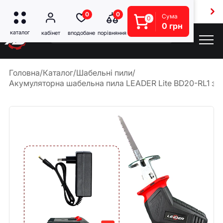
Безкоштовна доставка від 5000 грн
0
0
Сума
0
0 грн
Головна
/
Каталог
/
Шабельні пили
/
Акумуляторна шабельна пила LEADER Lite BD20-RL1 з 2