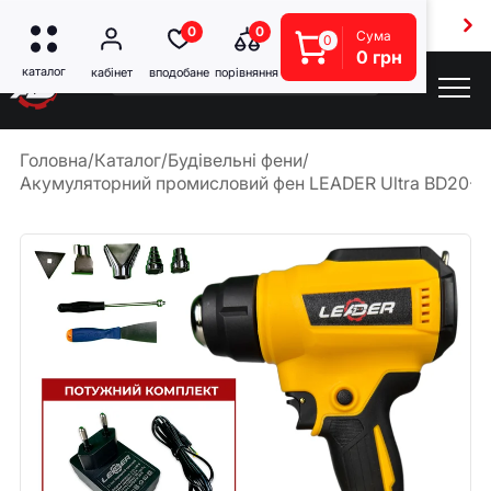
Безкоштовна доставка від 5000 грн
0
0
Сума
0
0 грн
Головна
/
Каталог
/
Будівельні фени
/
Акумуляторний промисловий фен LEADER Ultra BD20-55