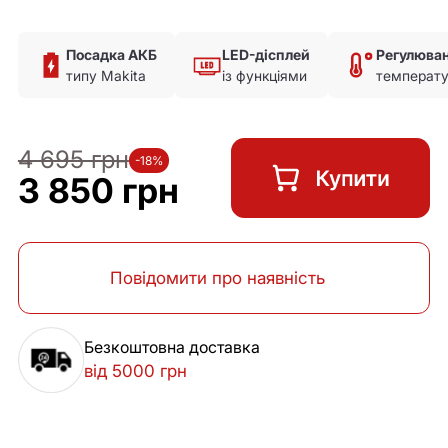
Посадка АКБ
LED-дісплей
Регулюва
типу Makita
із функціями
температу
4 695 грн
-18%
3 850 грн
Повідомити про наявність
Безкоштовна доставка
від 5000 грн