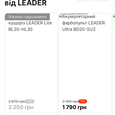
від LEADER
Акумуляторний
Акумуляторний
Очікуємо надходження
кущоріз LEADER Lite
фарбопульт LEADER
BL20-HL30
Ultra BD20-SU2
2 670 грн
2 100 грн
-16%
-5%
2 250 грн
1 790 грн