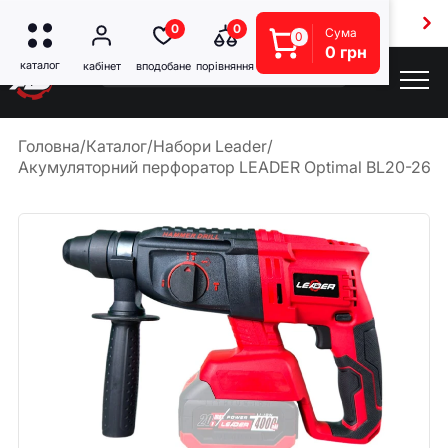
Безкоштовна доставка від 5000 грн
0
0
Сума
0
0 грн
Головна
/
Каталог
/
Набори Leader
/
Акумуляторний перфоратор LEADER Optimal BL20-26D +