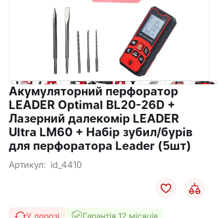
Акумуляторний перфоратор
LEADER Optimal BL20-26D +
Лазерний далекомір LEADER
Ultra LM60 + Набір зубил/бурів
для перфоратора Leader (5шт)
Артикул:
id_4410
У дорозі
Гарантія 12 місяців