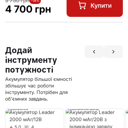
5 750 грн
-18%
4 700 грн
Додай
інструменту
потужності
Акумулятор більшої ємності
збільшує час роботи
інструменту. Потрібен для
об'ємних завдань.
Акумулятор Leader
Акумулятор Leader
2000 мАг/12В
2000 мАг/20В з
індикацією заряду
5.0
4