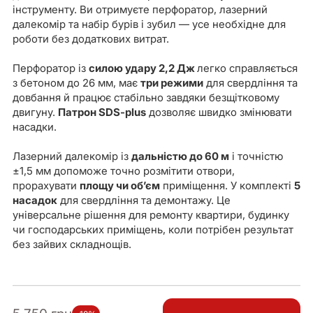
інструменту. Ви отримуєте перфоратор, лазерний
далекомір та набір бурів і зубил — усе необхідне для
роботи без додаткових витрат.
Перфоратор із
силою удару 2,2 Дж
легко справляється
з бетоном до 26 мм, має
три режими
для свердління та
довбання й працює стабільно завдяки безщітковому
двигуну.
Патрон SDS-plus
дозволяє швидко змінювати
насадки.
Лазерний далекомір із
дальністю до 60 м
і точністю
±1,5 мм допоможе точно розмітити отвори,
прорахувати
площу чи об’єм
приміщення. У комплекті
5
насадок
для свердління та демонтажу. Це
універсальне рішення для ремонту квартири, будинку
чи господарських приміщень, коли потрібен результат
без зайвих складнощів.