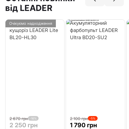
від LEADER
Акумуляторний
Акумуляторний
Очікуємо надходження
кущоріз LEADER Lite
фарбопульт LEADER
BL20-HL30
Ultra BD20-SU2
2 670 грн
2 100 грн
-16%
-5%
2 250 грн
1 790 грн